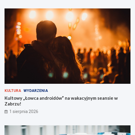
F
d
e
z
s
i
t
e
i
ć
v
?
a
l
t
u
ż
z
a
r
o
g
KULTURA
WYDARZENIA
i
Kultowy „Łowca androidów” na wakacyjnym seansie w
e
Zabrzu!
m
!
1 sierpnia 2026