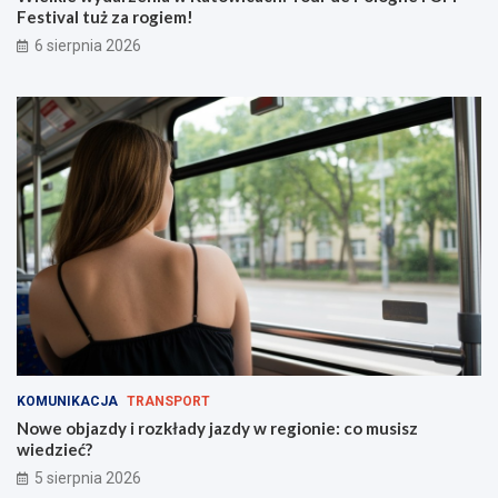
i
d
Festival tuż za rogiem!
c
y
6 sierpnia 2026
a
w
c
r
h
e
:
g
T
i
o
o
u
n
r
i
d
e
e
:
P
c
o
o
l
m
o
u
g
s
n
i
e
s
KOMUNIKACJA
TRANSPORT
i
z
Nowe objazdy i rozkłady jazdy w regionie: co musisz
O
w
wiedzieć?
F
i
5 sierpnia 2026
F
e