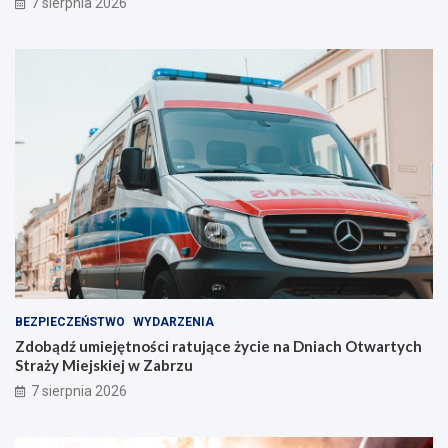
7 sierpnia 2026
a
j
s
t
z
a
e
l
l
e
i
n
n
t
i
w
e
Z
!
a
b
r
z
u
!
BEZPIECZEŃSTWO
WYDARZENIA
Zdobądź umiejętności ratujące życie na Dniach Otwartych
Straży Miejskiej w Zabrzu
7 sierpnia 2026