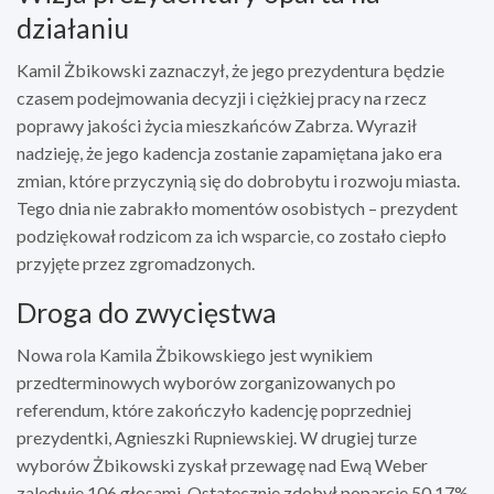
działaniu
Kamil Żbikowski zaznaczył, że jego prezydentura będzie
czasem podejmowania decyzji i ciężkiej pracy na rzecz
poprawy jakości życia mieszkańców Zabrza. Wyraził
nadzieję, że jego kadencja zostanie zapamiętana jako era
zmian, które przyczynią się do dobrobytu i rozwoju miasta.
Tego dnia nie zabrakło momentów osobistych – prezydent
podziękował rodzicom za ich wsparcie, co zostało ciepło
przyjęte przez zgromadzonych.
Droga do zwycięstwa
Nowa rola Kamila Żbikowskiego jest wynikiem
przedterminowych wyborów zorganizowanych po
referendum, które zakończyło kadencję poprzedniej
prezydentki, Agnieszki Rupniewskiej. W drugiej turze
wyborów Żbikowski zyskał przewagę nad Ewą Weber
zaledwie 106 głosami. Ostatecznie zdobył poparcie 50,17%