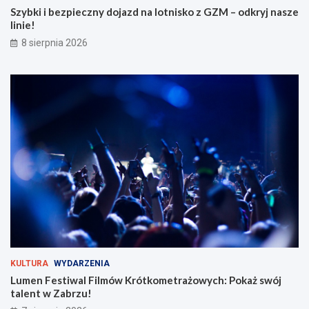
d
t
Szybki i bezpieczny dojazd na lotnisko z GZM – odkryj nasze
n
k
linie!
a
o
8 sierpnia 2026
l
m
o
e
t
t
n
r
i
a
s
ż
k
o
o
w
z
y
G
c
Z
h
M
:
–
P
o
o
d
k
k
a
r
ż
KULTURA
WYDARZENIA
y
s
Lumen Festiwal Filmów Krótkometrażowych: Pokaż swój
j
w
talent w Zabrzu!
n
ó