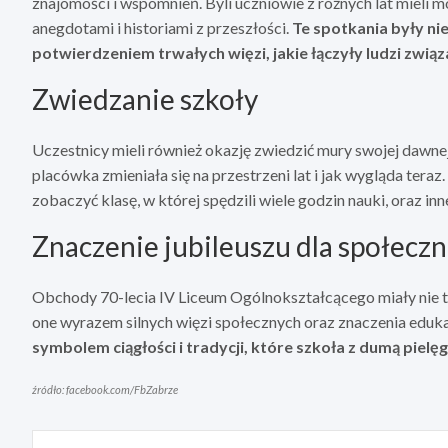
znajomości i wspomnień. Byli uczniowie z różnych lat mieli 
anegdotami i historiami z przeszłości.
Te spotkania były n
potwierdzeniem trwałych więzi, jakie łączyły ludzi zwią
Zwiedzanie szkoły
Uczestnicy mieli również okazję zwiedzić mury swojej dawnej
placówka zmieniała się na przestrzeni lat i jak wygląda teraz
zobaczyć klasę, w której spędzili wiele godzin nauki, oraz inn
Znaczenie jubileuszu dla społeczn
Obchody 70-lecia IV Liceum Ogólnokształcącego miały nie ty
one wyrazem silnych więzi społecznych oraz znaczenia edukac
symbolem ciągłości i tradycji, które szkoła z dumą pielęg
źródło: facebook.com/FbZabrze