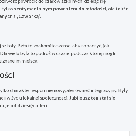
możliwość powrócić do czasów szkolnych, dzieląc się
ie tylko sentymentalnym powrotem do młodości, ale także
zanych z „Czwórką”.
 szkoły. Była to znakomita szansa, aby zobaczyć, jak
. Dla wielu była to podróż w czasie, podczas której mogli
e znane im miejsca.
ości
lko charakter wspomnieniowy, ale również integracyjny. Były
ji w życiu lokalnej społeczności.
Jubileusz ten stał się
nuje od dziesięcioleci.