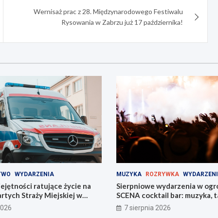
Wernisaż prac z 28. Międzynarodowego Festiwalu
Rysowania w Zabrzu już 17 października!
TWO
WYDARZENIA
MUZYKA
ROZRYWKA
WYDARZEN
jętności ratujące życie na
Sierpniowe wydarzenia w ogr
tych Straży Miejskiej w
SCENA cocktail bar: muzyka, ta
na świeżym powietrzu
2026
7 sierpnia 2026