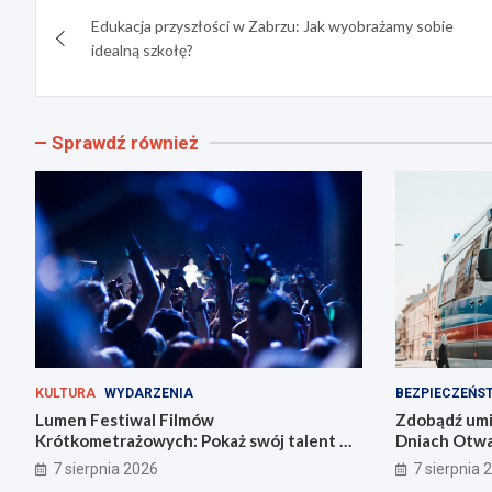
Nawigacja
Edukacja przyszłości w Zabrzu: Jak wyobrażamy sobie
wpisu
idealną szkołę?
Sprawdź również
KULTURA
WYDARZENIA
BEZPIECZEŃS
Lumen Festiwal Filmów
Zdobądź umie
Krótkometrażowych: Pokaż swój talent w
Dniach Otwar
Zabrzu!
Zabrzu
7 sierpnia 2026
7 sierpnia 