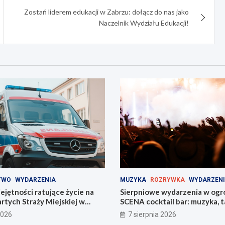
Zostań liderem edukacji w Zabrzu: dołącz do nas jako
Naczelnik Wydziału Edukacji!
TWO
WYDARZENIA
MUZYKA
ROZRYWKA
WYDARZEN
jętności ratujące życie na
Sierpniowe wydarzenia w ogr
tych Straży Miejskiej w
SCENA cocktail bar: muzyka, ta
na świeżym powietrzu
2026
7 sierpnia 2026