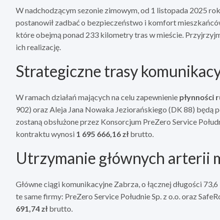
W nadchodzącym sezonie zimowym, od 1 listopada 2025 roku
postanowił zadbać o bezpieczeństwo i komfort mieszkańc
które obejmą ponad 233 kilometry tras w mieście. Przyjrzyjm
ich realizację.
Strategiczne trasy komunikac
W ramach działań mających na celu zapewnienie
płynności 
902) oraz Aleja Jana Nowaka Jeziorańskiego (DK 88) będą po
zostaną obsłużone przez Konsorcjum PreZero Service Południe
kontraktu wynosi
1 695 666,16 zł
brutto.
Utrzymanie głównych arterii 
Główne ciągi komunikacyjne Zabrza, o łącznej długości 73,
te same firmy: PreZero Service Południe Sp. z o.o. oraz Safe
691,74 zł
brutto.