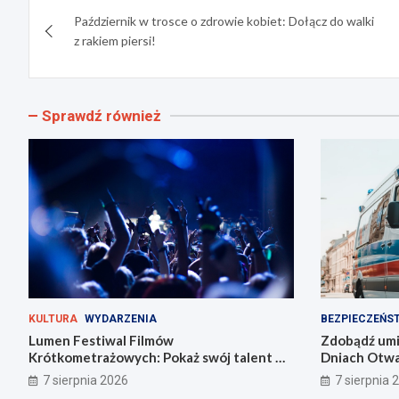
Nawigacja
Październik w trosce o zdrowie kobiet: Dołącz do walki
wpisu
z rakiem piersi!
Sprawdź również
KULTURA
WYDARZENIA
BEZPIECZEŃS
Lumen Festiwal Filmów
Zdobądź umie
Krótkometrażowych: Pokaż swój talent w
Dniach Otwar
Zabrzu!
Zabrzu
7 sierpnia 2026
7 sierpnia 