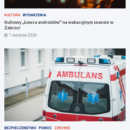
r
o
g
KULTURA
WYDARZENIA
i
Kultowy „Łowca androidów” na wakacyjnym seansie w
e
Zabrzu!
m
!
1 sierpnia 2026
BEZPIECZEŃSTWO
POMOC
ZDROWIE