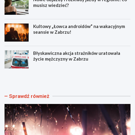
musisz wiedzieć?
Kultowy „Łowca androidów” na wakacyjnym
seansie w Zabrzu!
Błyskawiczna akcja strażników uratowała
życie mężczyzny w Zabrzu
W
N
i
o
e
w
l
e
k
o
Sprawdź również
i
b
e
j
w
a
y
z
d
d
a
y
r
i