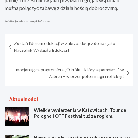
pamięci uczestników jako przykład tego, jak wspaniale
można połączyć zabawę z działalnością dobroczynną.
źródło: facebook.com/FbZabrze
Nawigacja
Zostań liderem edukacji w Zabrzu: dołącz do nas jako
wpisu
Naczelnik Wydziału Edukacji!
Emocjonująca prapremiera „O królu… który zapomniał…” w
Zabrzu – wieczór pełen magii i refleksji!
Aktualności
Wielkie wydarzenia w Katowicach: Tour de
Pologne i OFF Festival tuż za rogiem!
Nowe objazdy i rozkłady jazdy w regionie: co