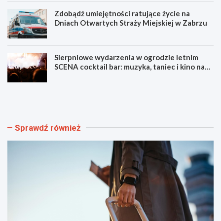
Zdobądź umiejętności ratujące życie na
Dniach Otwartych Straży Miejskiej w Zabrzu
Sierpniowe wydarzenia w ogrodzie letnim
SCENA cocktail bar: muzyka, taniec i kino na
świeżym powietrzu
S
L
z
u
y
m
b
e
k
n
Sprawdź również
i
F
i
e
b
s
e
t
z
i
p
w
i
a
e
l
c
F
z
i