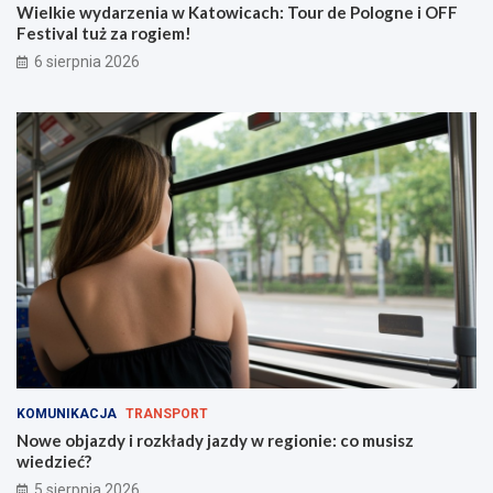
w
z
Wielkie wydarzenia w Katowicach: Tour de Pologne i OFF
i
d
Festival tuż za rogiem!
c
y
6 sierpnia 2026
a
w
c
r
h
e
:
g
T
i
o
o
u
n
r
i
d
e
e
:
P
c
o
o
l
m
o
u
g
s
n
i
e
s
KOMUNIKACJA
TRANSPORT
i
z
Nowe objazdy i rozkłady jazdy w regionie: co musisz
O
w
wiedzieć?
F
i
5 sierpnia 2026
F
e