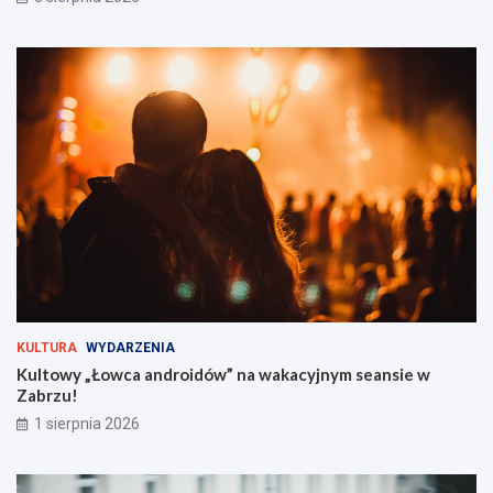
F
d
e
z
s
i
t
e
i
ć
v
?
a
l
t
u
ż
z
a
r
o
g
KULTURA
WYDARZENIA
i
Kultowy „Łowca androidów” na wakacyjnym seansie w
e
Zabrzu!
m
!
1 sierpnia 2026