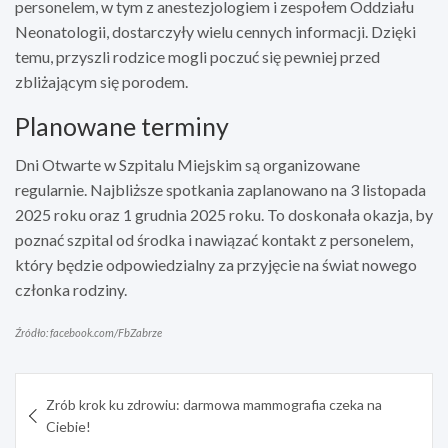
personelem, w tym z anestezjologiem i zespołem Oddziału
Neonatologii, dostarczyły wielu cennych informacji. Dzięki
temu, przyszli rodzice mogli poczuć się pewniej przed
zbliżającym się porodem.
Planowane terminy
Dni Otwarte w Szpitalu Miejskim są organizowane
regularnie. Najbliższe spotkania zaplanowano na 3 listopada
2025 roku oraz 1 grudnia 2025 roku. To doskonała okazja, by
poznać szpital od środka i nawiązać kontakt z personelem,
który będzie odpowiedzialny za przyjęcie na świat nowego
członka rodziny.
Źródło: facebook.com/FbZabrze
Nawigacja
Zrób krok ku zdrowiu: darmowa mammografia czeka na
wpisu
Ciebie!