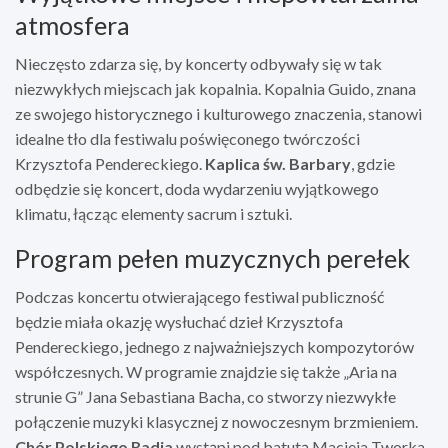
atmosfera
Nieczęsto zdarza się, by koncerty odbywały się w tak
niezwykłych miejscach jak kopalnia. Kopalnia Guido, znana
ze swojego historycznego i kulturowego znaczenia, stanowi
idealne tło dla festiwalu poświęconego twórczości
Krzysztofa Pendereckiego.
Kaplica św. Barbary
, gdzie
odbędzie się koncert, doda wydarzeniu wyjątkowego
klimatu, łącząc elementy sacrum i sztuki.
Program pełen muzycznych perełek
Podczas koncertu otwierającego festiwal publiczność
będzie miała okazję wysłuchać dzieł Krzysztofa
Pendereckiego, jednego z najważniejszych kompozytorów
współczesnych. W programie znajdzie się także „Aria na
strunie G” Jana Sebastiana Bacha, co stworzy niezwykłe
połączenie muzyki klasycznej z nowoczesnym brzmieniem.
Chór Polskiego Radia
wystąpi pod batutą Macieja Tworka,