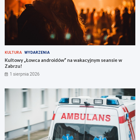
l
t
u
ż
z
a
r
o
g
KULTURA
WYDARZENIA
i
Kultowy „Łowca androidów” na wakacyjnym seansie w
e
Zabrzu!
m
!
1 sierpnia 2026