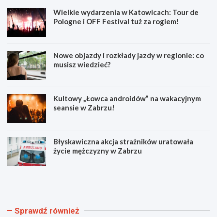
Wielkie wydarzenia w Katowicach: Tour de
Pologne i OFF Festival tuż za rogiem!
Nowe objazdy i rozkłady jazdy w regionie: co
musisz wiedzieć?
Kultowy „Łowca androidów” na wakacyjnym
seansie w Zabrzu!
Błyskawiczna akcja strażników uratowała
życie mężczyzny w Zabrzu
W
N
i
o
e
w
l
e
k
o
Sprawdź również
i
b