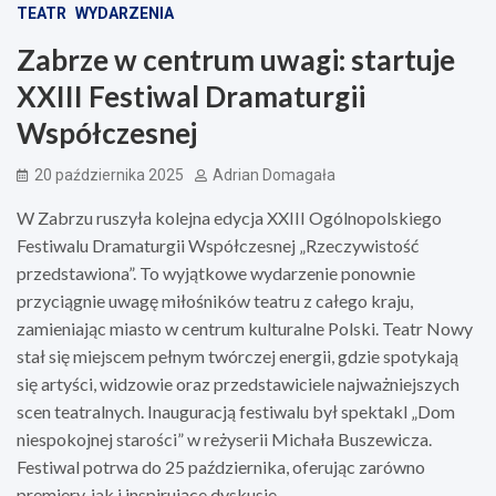
TEATR
WYDARZENIA
Zabrze w centrum uwagi: startuje
XXIII Festiwal Dramaturgii
Współczesnej
20 października 2025
Adrian Domagała
W Zabrzu ruszyła kolejna edycja XXIII Ogólnopolskiego
Festiwalu Dramaturgii Współczesnej „Rzeczywistość
przedstawiona”. To wyjątkowe wydarzenie ponownie
przyciągnie uwagę miłośników teatru z całego kraju,
zamieniając miasto w centrum kulturalne Polski. Teatr Nowy
stał się miejscem pełnym twórczej energii, gdzie spotykają
się artyści, widzowie oraz przedstawiciele najważniejszych
scen teatralnych. Inauguracją festiwalu był spektakl „Dom
niespokojnej starości” w reżyserii Michała Buszewicza.
Festiwal potrwa do 25 października, oferując zarówno
premiery, jak i inspirujące dyskusje.