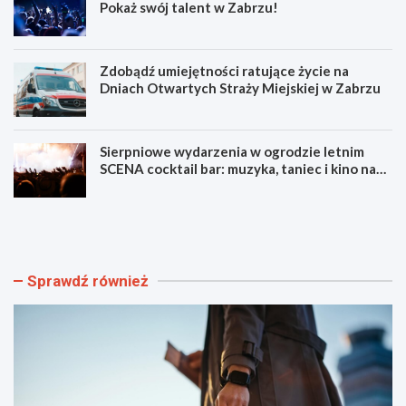
Pokaż swój talent w Zabrzu!
Zdobądź umiejętności ratujące życie na
Dniach Otwartych Straży Miejskiej w Zabrzu
Sierpniowe wydarzenia w ogrodzie letnim
SCENA cocktail bar: muzyka, taniec i kino na
świeżym powietrzu
S
L
z
u
y
m
b
e
k
n
Sprawdź również
i
F
i
e
b
s
e
t
z
i
p
w
i
a
e
l