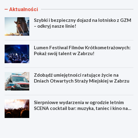
Aktualności
Szybki i bezpieczny dojazd na lotnisko z GZM
– odkryj nasze linie!
Lumen Festiwal Filmów Krótkometrażowych:
Pokaż swój talent w Zabrzu!
Zdobądź umiejętności ratujące życie na
Dniach Otwartych Straży Miejskiej w Zabrzu
Sierpniowe wydarzenia w ogrodzie letnim
SCENA cocktail bar: muzyka, taniec i kino na
świeżym powietrzu
S
L
z
u
y
m
b
e