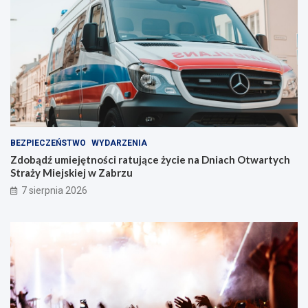
n
t
i
w
e
Z
!
a
b
r
z
u
!
BEZPIECZEŃSTWO
WYDARZENIA
Zdobądź umiejętności ratujące życie na Dniach Otwartych
Straży Miejskiej w Zabrzu
7 sierpnia 2026