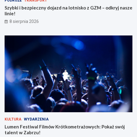
PODRÓŻE
TRANSPORT
z
ó
d
t
Szybki i bezpieczny dojazd na lotnisko z GZM – odkryj nasze
n
k
linie!
a
o
8 sierpnia 2026
l
m
o
e
t
t
n
r
i
a
s
ż
k
o
o
w
z
y
G
c
Z
h
M
:
–
P
o
o
d
k
k
a
r
ż
KULTURA
WYDARZENIA
y
s
Lumen Festiwal Filmów Krótkometrażowych: Pokaż swój
j
w
talent w Zabrzu!
n
ó