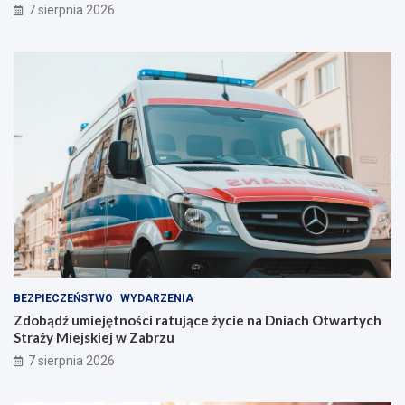
7 sierpnia 2026
a
j
s
t
z
a
e
l
l
e
i
n
n
t
i
w
e
Z
!
a
b
r
z
u
!
BEZPIECZEŃSTWO
WYDARZENIA
Zdobądź umiejętności ratujące życie na Dniach Otwartych
Straży Miejskiej w Zabrzu
7 sierpnia 2026