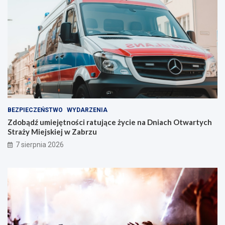
n
t
i
w
e
Z
!
a
b
r
z
u
!
BEZPIECZEŃSTWO
WYDARZENIA
Zdobądź umiejętności ratujące życie na Dniach Otwartych
Straży Miejskiej w Zabrzu
7 sierpnia 2026