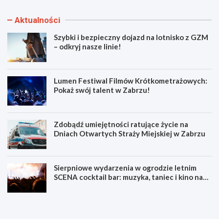
Aktualności
Szybki i bezpieczny dojazd na lotnisko z GZM
– odkryj nasze linie!
Lumen Festiwal Filmów Krótkometrażowych:
Pokaż swój talent w Zabrzu!
Zdobądź umiejętności ratujące życie na
Dniach Otwartych Straży Miejskiej w Zabrzu
Sierpniowe wydarzenia w ogrodzie letnim
SCENA cocktail bar: muzyka, taniec i kino na
świeżym powietrzu
S
L
z
u
y
m
b
e