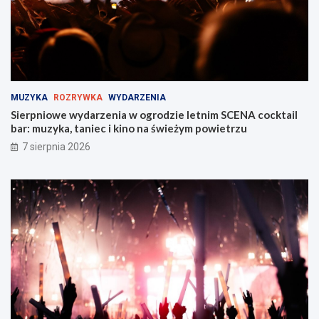
b
M
r
i
z
e
u
j
!
s
k
i
MUZYKA
ROZRYWKA
WYDARZENIA
e
Sierpniowe wydarzenia w ogrodzie letnim SCENA cocktail
j
bar: muzyka, taniec i kino na świeżym powietrzu
w
Z
7 sierpnia 2026
a
b
r
z
u