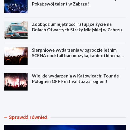
Pokaż swój talent w Zabrzu!
Zdobądź umiejętności ratujące życie na
Dniach Otwartych Straży Miejskiej w Zabrzu
Sierpniowe wydarzenia w ogrodzie letnim
SCENA cocktail bar: muzyka, taniec i kino na
świeżym powietrzu
Wielkie wydarzenia w Katowicach: Tour de
Pologne i OFF Festival tuż za rogiem!
L
Z
u
d
m
o
e
b
n
ą
Sprawdź również
F
d
e
ź
s
u