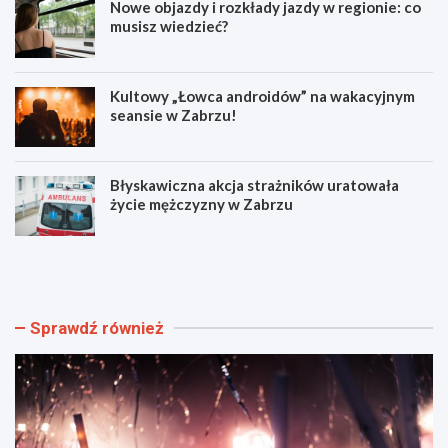
Nowe objazdy i rozkłady jazdy w regionie: co
musisz wiedzieć?
Kultowy „Łowca androidów” na wakacyjnym
seansie w Zabrzu!
Błyskawiczna akcja strażników uratowała
życie mężczyzny w Zabrzu
W
N
i
o
e
w
l
e
k
o
Sprawdź również
i
b
e
j
w
a
y
z
d
d
a
y
r
i