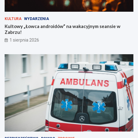
r
o
g
KULTURA
WYDARZENIA
i
Kultowy „Łowca androidów” na wakacyjnym seansie w
e
Zabrzu!
m
!
1 sierpnia 2026