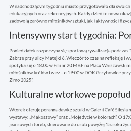
W nadchodzącym tygodniu miasto przygotowało dla swoich 
edukacyjnych oraz rekreacyjnych. Każdy dzień to nowa okazj
zadowolą zarówno miłośników sztuki, jak i aktywności fizycz
Intensywny start tygodnia: Po
Poniedziałek rozpoczyna się sportową rywalizacją podczas
Zabrze przy ulicy Matejki 6. Wieczór to czas na refleksję i
spotyka się o 18:00 w Filii nr 20 MBP na Placu Warszawskim
miłośników królów i wież – o 19:00 w DOK Grzybowice przy u
Zimo 2025”.
Kulturalne wtorkowe popołud
Wtorek oferuje poranną dawkę sztuki w Galerii Café Silesia n
wystawy: „Makoszowy” oraz „Moje życie w kolorach”. O 17
jeansowych toreb, skierowane do osób powyżej 15. roku życia