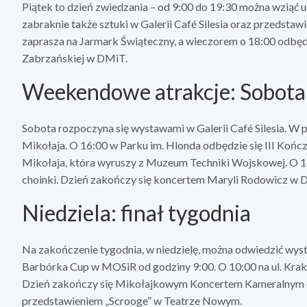
Piątek to dzień zwiedzania – od 9:00 do 19:30 można wziąć 
zabraknie także sztuki w Galerii Café Silesia oraz przedst
zaprasza na Jarmark Świąteczny, a wieczorem o 18:00 odbędz
Zabrzańskiej w DMiT.
Weekendowe atrakcje: Sobota
Sobota rozpoczyna się wystawami w Galerii Café Silesia. W 
Mikołaja. O 16:00 w Parku im. Hlonda odbędzie się III Koń
Mikołaja, która wyruszy z Muzeum Techniki Wojskowej. O 16
choinki. Dzień zakończy się koncertem Maryli Rodowicz w 
Niedziela: finał tygodnia
Na zakończenie tygodnia, w niedzielę, można odwiedzić wystaw
Barbórka Cup w MOSiR od godziny 9:00. O 10:00 na ul. Krako
Dzień zakończy się Mikołajkowym Koncertem Kameralnym o 
przedstawieniem „Scrooge” w Teatrze Nowym.