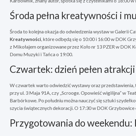
Karbownik, znany autor, spotka się z czytelnikami o 18:00 w
Środa pełna kreatywności i m
Środa to kolejna okazja do odwiedzenia wystaw w Galerii Caf
Kreatywności
, które odbędą się o 10:00 i 16:00 w DOK Gr
z Mikołajem organizowane przez Koło nr 13 PZER w DOK K
Domu Muzyki i Tańca o 19:00.
Czwartek: dzień pełen atrakcji
W czwartek warto odwiedzić wystawy oraz przedstawienia, t
przy ul. 3 Maja 91A, czy „Scrooge. Opowieść wigilijna” w Te
Barbórkowe. Po południu można nauczyć się sztuki szydełk
szycia świątecznych dekoracji. O 17:30 w DOK Grzybowice o
Przygotowania do weekendu: 