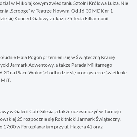
udział w Mikołajkowym zwiedzaniu Sztolni Królowa Luiza. Nie
awienia „Scrooge” w Teatrze Nowym. Od 16:30 MDK nr 1
ie się Koncert Galowy z okazji 75-lecia Filharmonii
południe Hala Pogoń przemieni się w Świąteczną Krainę
czycki Jarmark Adwentowy, a także Parada Militarnego
:30 na Placu Wolności odbędzie się uroczyste rozświetlenie
DMiT.
y w Galerii Café Silesia, a także uczestniczyć w Turnieju
wskiej 25 rozpocznie się Rokitnicki Jarmark Świąteczny.
17:00 w Fortepianarium przy ul. Hagera 41 oraz