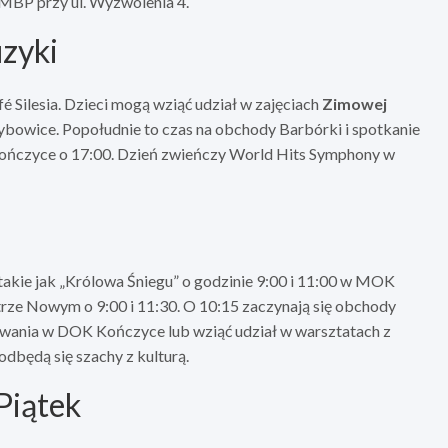
 MBP przy ul. Wyzwolenia 4.
uzyki
é Silesia. Dzieci mogą wziąć udział w zajęciach
Zimowej
zybowice. Popołudnie to czas na obchody Barbórki i spotkanie
ończyce o 17:00. Dzień zwieńczy World Hits Symphony w
akie jak „Królowa Śniegu” o godzinie 9:00 i 11:00 w MOK
atrze Nowym o 9:00 i 11:30. O 10:15 zaczynają się obchody
owania w DOK Kończyce lub wziąć udział w warsztatach z
dbędą się szachy z kulturą.
Piątek