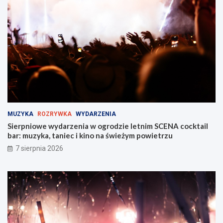
n
t
t
r
w
a
Z
ż
a
y
b
M
r
i
z
e
u
j
!
s
k
i
MUZYKA
ROZRYWKA
WYDARZENIA
e
Sierpniowe wydarzenia w ogrodzie letnim SCENA cocktail
j
bar: muzyka, taniec i kino na świeżym powietrzu
w
Z
7 sierpnia 2026
a
b
r
z
u