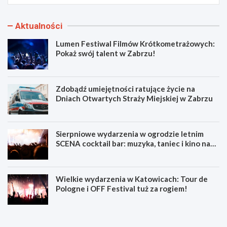
Aktualności
Lumen Festiwal Filmów Krótkometrażowych:
Pokaż swój talent w Zabrzu!
Zdobądź umiejętności ratujące życie na
Dniach Otwartych Straży Miejskiej w Zabrzu
Sierpniowe wydarzenia w ogrodzie letnim
SCENA cocktail bar: muzyka, taniec i kino na
świeżym powietrzu
Wielkie wydarzenia w Katowicach: Tour de
Pologne i OFF Festival tuż za rogiem!
L
Z
u
d
m
o