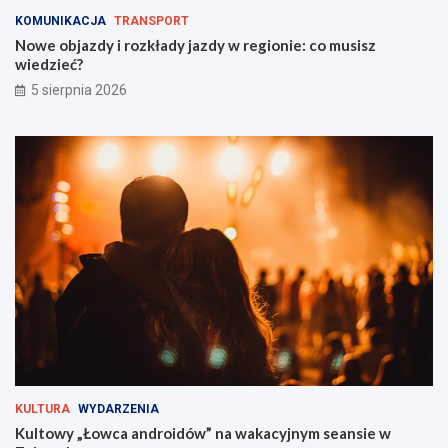
e
s
KOMUNIKACJA
TRANSPORT
i
z
Nowe objazdy i rozkłady jazdy w regionie: co musisz
O
w
wiedzieć?
F
i
5 sierpnia 2026
F
e
F
d
e
z
s
i
t
e
i
ć
v
?
a
l
t
u
ż
z
a
r
o
g
KULTURA
WYDARZENIA
i
Kultowy „Łowca androidów” na wakacyjnym seansie w
e