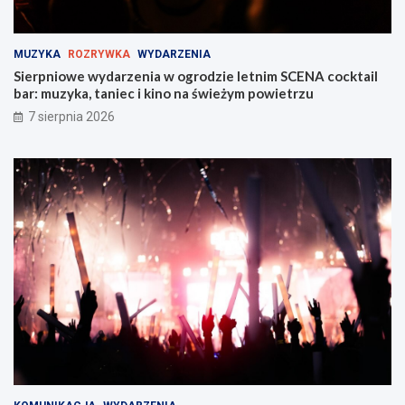
!
s
k
i
MUZYKA
ROZRYWKA
WYDARZENIA
e
Sierpniowe wydarzenia w ogrodzie letnim SCENA cocktail
j
bar: muzyka, taniec i kino na świeżym powietrzu
w
Z
7 sierpnia 2026
a
b
r
z
u