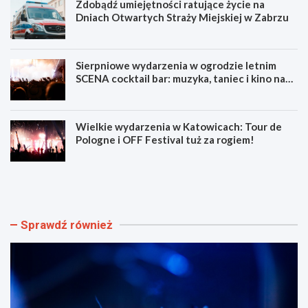
Zdobądź umiejętności ratujące życie na
Dniach Otwartych Straży Miejskiej w Zabrzu
Sierpniowe wydarzenia w ogrodzie letnim
SCENA cocktail bar: muzyka, taniec i kino na
świeżym powietrzu
Wielkie wydarzenia w Katowicach: Tour de
Pologne i OFF Festival tuż za rogiem!
L
Z
u
d
m
o
e
b
n
ą
Sprawdź również
F
d
e
ź
s
u
t
m
i
i
w
e
a
j