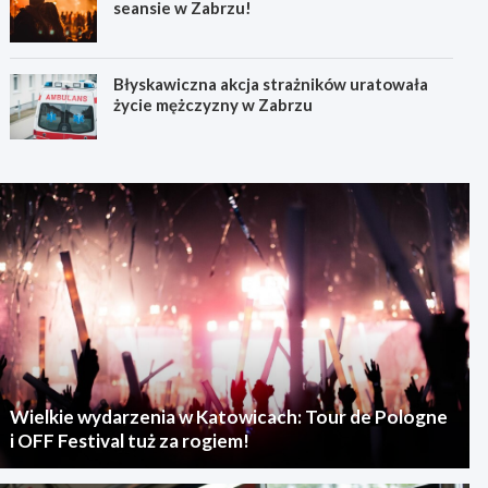
seansie w Zabrzu!
Błyskawiczna akcja strażników uratowała
życie mężczyzny w Zabrzu
Wielkie wydarzenia w Katowicach: Tour de Pologne
i OFF Festival tuż za rogiem!