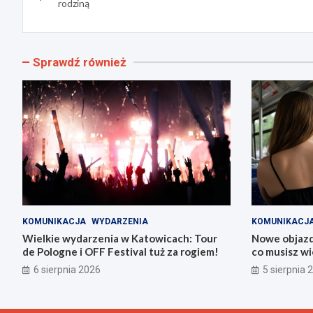
wpisu
rodziną
Sprawdź również
KOMUNIKACJA
WYDARZENIA
KOMUNIKACJ
Wielkie wydarzenia w Katowicach: Tour
Nowe objazdy
de Pologne i OFF Festival tuż za rogiem!
co musisz wi
6 sierpnia 2026
5 sierpnia 