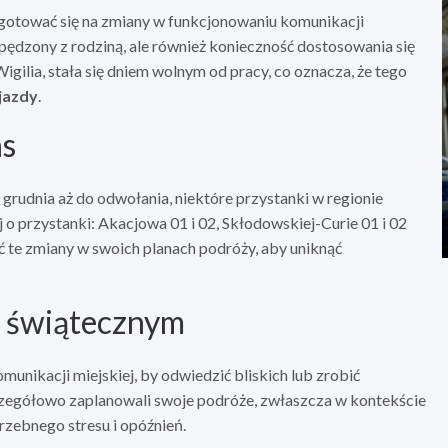
otować się na zmiany w funkcjonowaniu komunikacji
 spędzony z rodziną, ale również konieczność dostosowania się
igilia, stała się dniem wolnym od pracy, co oznacza, że tego
 jazdy
.
as
 grudnia aż do odwołania, niektóre przystanki w regionie
o przystanki: Akacjowa 01 i 02, Skłodowskiej-Curie 01 i 02
 te zmiany w swoich planach podróży, aby uniknąć
e świątecznym
unikacji miejskiej, by odwiedzić bliskich lub zrobić
zczegółowo zaplanowali swoje podróże, zwłaszcza w kontekście
rzebnego stresu i opóźnień.