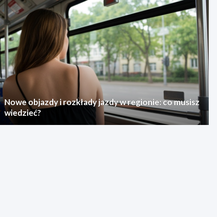
Nowe objazdy i rozkłady jazdy w regionie: co musisz
wiedzieć?