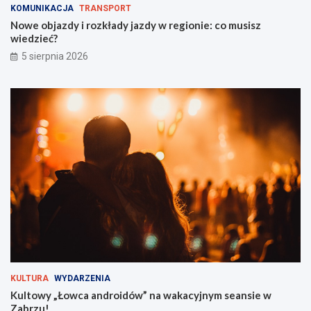
KOMUNIKACJA
TRANSPORT
a
w
z
”
Nowe objazdy i rozkłady jazdy w regionie: co musisz
d
n
wiedzieć?
y
a
5 sierpnia 2026
w
w
r
a
e
k
g
a
i
c
o
y
n
j
i
n
e
y
:
m
c
s
o
e
m
a
u
n
s
s
i
i
s
e
KULTURA
WYDARZENIA
z
w
Kultowy „Łowca androidów” na wakacyjnym seansie w
w
Z
Zabrzu!