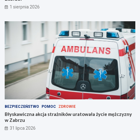
i
a
1 sierpnia 2026
e
b
d
r
z
z
i
u
e
!
ć
?
BEZPIECZEŃSTWO
POMOC
ZDROWIE
Błyskawiczna akcja strażników uratowała życie mężczyzny
w Zabrzu
31 lipca 2026