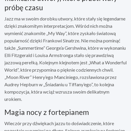
próbę czasu
Jazz ma w swoim dorobku utwory, które stały się legendarne
dzięki znakomitym interpretacjom. Wśród nich można
wymienić znakomite „My Way”, które zyskało światową
popularność dzięki Frankowi Sinatrze. Nie można pominąć
także „Summertime” George’a Gershwina, które w wykonaniu
Elli Fitzgerald i Louisa Armstronga stało się prawdziwą
jazzową perełką. Kolejnym klejnotem jest „What a Wonderful
World”, które przypomina o pięknie codziennych chwil.
„Moon River” Henry’ego Manciniego, rozsławiona przez
Audrey Hepburn w „Śniadaniu u Tiffany’ego”, to kolejna
kompozycja, która wciąż wzrusza swoim delikatnym
urokiem.
Magia nocy z fortepianem
Wieczór przy dźwiękach jazzu to doświadczenie, które
pozostaje w pamięci na długo. Solowe aranżacje na fortepian