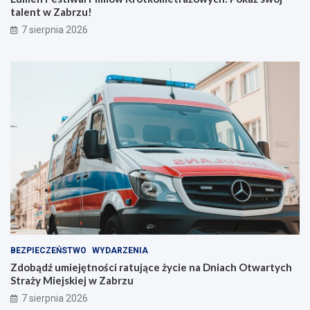
j
w
talent w Zabrzu!
n
ó
7 sierpnia 2026
a
j
s
t
z
a
e
l
l
e
i
n
n
t
i
w
e
Z
!
a
b
r
z
u
!
BEZPIECZEŃSTWO
WYDARZENIA
Zdobądź umiejętności ratujące życie na Dniach Otwartych
Straży Miejskiej w Zabrzu
7 sierpnia 2026