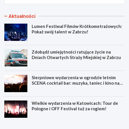
Aktualności
Lumen Festiwal Filmów Krótkometrażowych:
Pokaż swój talent w Zabrzu!
Zdobądź umiejętności ratujące życie na
Dniach Otwartych Straży Miejskiej w Zabrzu
Sierpniowe wydarzenia w ogrodzie letnim
SCENA cocktail bar: muzyka, taniec i kino na
świeżym powietrzu
Wielkie wydarzenia w Katowicach: Tour de
Pologne i OFF Festival tuż za rogiem!
L
Z
u
d
m
o