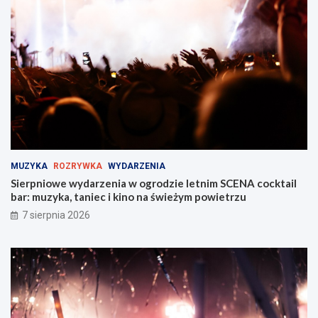
n
t
t
r
w
a
Z
ż
a
y
b
M
r
i
z
e
u
j
!
s
k
i
MUZYKA
ROZRYWKA
WYDARZENIA
e
Sierpniowe wydarzenia w ogrodzie letnim SCENA cocktail
j
bar: muzyka, taniec i kino na świeżym powietrzu
w
Z
7 sierpnia 2026
a
b
r
z
u