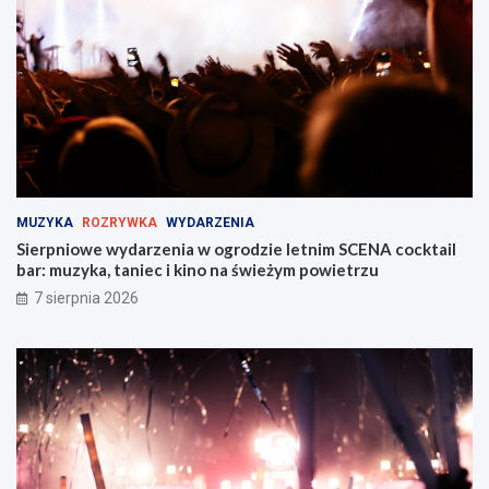
t
r
w
a
Z
ż
a
y
b
M
r
i
z
e
u
j
!
s
k
i
MUZYKA
ROZRYWKA
WYDARZENIA
e
Sierpniowe wydarzenia w ogrodzie letnim SCENA cocktail
j
bar: muzyka, taniec i kino na świeżym powietrzu
w
Z
7 sierpnia 2026
a
b
r
z
u