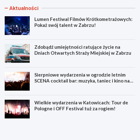
Aktualności
Lumen Festiwal Filmów Krótkometrażowych:
Pokaż swój talent w Zabrzu!
Zdobądź umiejętności ratujące życie na
Dniach Otwartych Straży Miejskiej w Zabrzu
Sierpniowe wydarzenia w ogrodzie letnim
SCENA cocktail bar: muzyka, taniec i kino na
świeżym powietrzu
Wielkie wydarzenia w Katowicach: Tour de
Pologne i OFF Festival tuż za rogiem!
L
Z
u
d
m
o
e
b