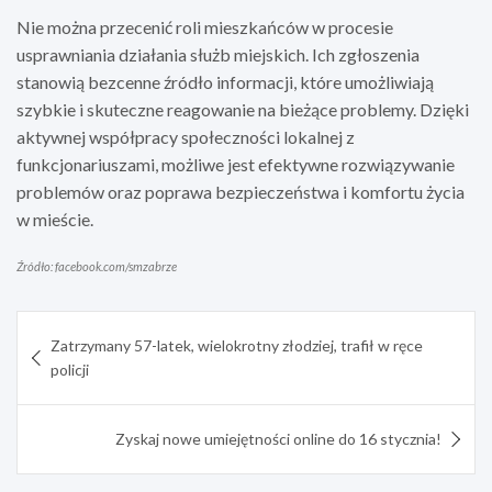
Nie można przecenić roli mieszkańców w procesie
usprawniania działania służb miejskich. Ich zgłoszenia
stanowią bezcenne źródło informacji, które umożliwiają
szybkie i skuteczne reagowanie na bieżące problemy. Dzięki
aktywnej współpracy społeczności lokalnej z
funkcjonariuszami, możliwe jest efektywne rozwiązywanie
problemów oraz poprawa bezpieczeństwa i komfortu życia
w mieście.
Źródło: facebook.com/smzabrze
Nawigacja
Zatrzymany 57-latek, wielokrotny złodziej, trafił w ręce
wpisu
policji
Zyskaj nowe umiejętności online do 16 stycznia!