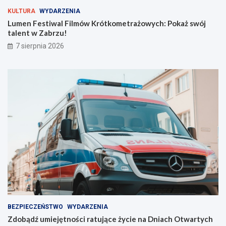
r
ż
KULTURA
WYDARZENIA
y
s
Lumen Festiwal Filmów Krótkometrażowych: Pokaż swój
j
w
talent w Zabrzu!
n
ó
7 sierpnia 2026
a
j
s
t
z
a
e
l
l
e
i
n
n
t
i
w
e
Z
!
a
b
r
z
u
!
BEZPIECZEŃSTWO
WYDARZENIA
Zdobądź umiejętności ratujące życie na Dniach Otwartych