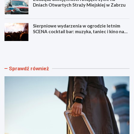
Dniach Otwartych Straży Miejskiej w Zabrzu
Sierpniowe wydarzenia w ogrodzie letnim
SCENA cocktail bar: muzyka, taniec i kino na
świeżym powietrzu
S
L
z
u
y
m
b
e
k
n
Sprawdź również
i
F
i
e
b
s
e
t
z
i
p
w
i
a
e
l
c
F
z
i
n
l
y
m