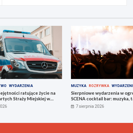
TWO
WYDARZENIA
MUZYKA
ROZRYWKA
WYDARZEN
jętności ratujące życie na
Sierpniowe wydarzenia w ogr
tych Straży Miejskiej w
SCENA cocktail bar: muzyka, ta
na świeżym powietrzu
2026
7 sierpnia 2026