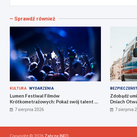
Sprawdź również
KULTURA
WYDARZENIA
BEZPIECZEŃS
Lumen Festiwal Filmów
Zdobądź umie
Krótkometrażowych: Pokaż swój talent w
Dniach Otwar
Zabrzu!
Zabrzu
7 sierpnia 2026
7 sierpnia 
Copyright © 2026
Zabrze INFO