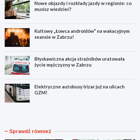
Nowe objazdy i rozkłady jazdy w regionie: co
musisz wiedzieć?
Kultowy „Łowca androidów” na wakacyjnym
seansie w Zabrzu!
Błyskawiczna akcja strażników uratowała
życie mężczyzny w Zabrzu
Elektryczne autobusy Irizar już na ulicach
GZM!
N
K
o
u
w
l
e
t
o
o
Sprawdź również
b
w
j
y