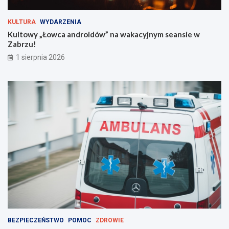
i
i
s
e
KULTURA
WYDARZENIA
z
w
Kultowy „Łowca androidów” na wakacyjnym seansie w
w
Z
Zabrzu!
i
a
1 sierpnia 2026
e
b
d
r
z
z
i
u
e
!
ć
?
BEZPIECZEŃSTWO
POMOC
ZDROWIE