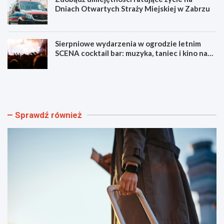
Dniach Otwartych Straży Miejskiej w Zabrzu
Sierpniowe wydarzenia w ogrodzie letnim
SCENA cocktail bar: muzyka, taniec i kino na
świeżym powietrzu
S
L
z
u
y
m
b
e
k
n
Sprawdź również
i
F
i
e
b
s
e
t
z
i
p
w
i
a
e
l
c
F
z
i
n
l
y
m