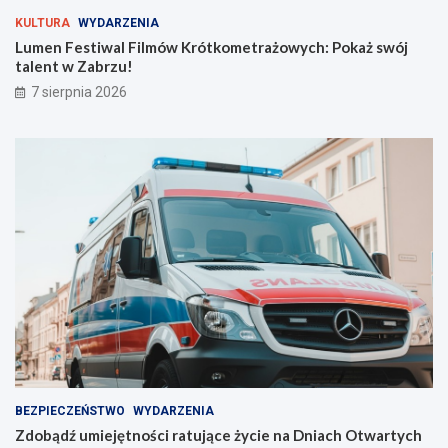
r
ż
KULTURA
WYDARZENIA
y
s
Lumen Festiwal Filmów Krótkometrażowych: Pokaż swój
j
w
talent w Zabrzu!
n
ó
7 sierpnia 2026
a
j
s
t
z
a
e
l
l
e
i
n
n
t
i
w
e
Z
!
a
b
r
z
u
!
BEZPIECZEŃSTWO
WYDARZENIA
Zdobądź umiejętności ratujące życie na Dniach Otwartych