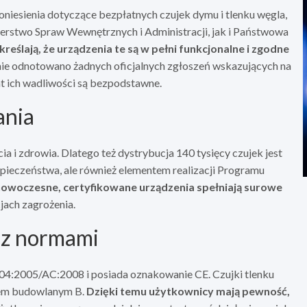
oniesienia dotyczące bezpłatnych czujek dymu i tlenku węgla,
erstwo Spraw Wewnętrznych i Administracji, jak i Państwowa
reślają, że urządzenia te są w pełni funkcjonalne i zgodne
y nie odnotowano żadnych oficjalnych zgłoszeń wskazujących na
at ich wadliwości są bezpodstawne.
ania
 i zdrowia. Dlatego też dystrybucja 140 tysięcy czujek jest
pieczeństwa, ale również elementem realizacji Programu
nowoczesne, certyfikowane urządzenia spełniają surowe
jach zagrożenia.
 z normami
4:2005/AC:2008 i posiada oznakowanie CE. Czujki tlenku
iem budowlanym B.
Dzięki temu użytkownicy mają pewność,