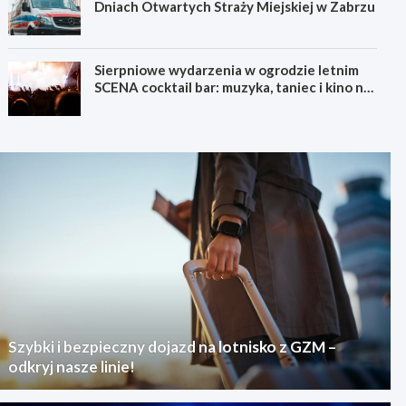
Dniach Otwartych Straży Miejskiej w Zabrzu
Sierpniowe wydarzenia w ogrodzie letnim
SCENA cocktail bar: muzyka, taniec i kino na
świeżym powietrzu
Szybki i bezpieczny dojazd na lotnisko z GZM –
odkryj nasze linie!