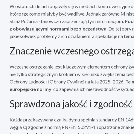
W ostatnich dniach pojawiły się w mediach kontrowersyjne d
które rzekomo miałyby być wadliwe. Jednak zarówno Minist
Straż Pożarna stanowczo zaprzeczają tym informacjom.
Podk
z obowiązującymi normami bezpieczeństwa
. Do tej por
jakiekolwiek problemy z ich działaniem, a spekulacje na tem
Znaczenie wczesnego ostrzeg
Wczesne ostrzeganie jest kluczowym elementem ochrony życia
nie tylko strategicznym krokiem w kierunku zwiększenia bez
Ochrony Ludności i Obrony Cywilnej na lata 2025–2026.
Te 
europejskie normy
, co zapewnia ich niezawodność w sytuac
Sprawdzona jakość i zgodność
Każda przekazywana czujka dymu spełnia standardy EN 1460
węgla są zgodne z normą PN-EN 50291-1 i opatrzone znak