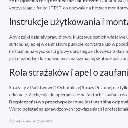
że urządzenia te są bezpieczne i skuteczne
. Dodatkowo, u
korzystając z funkcji TEST, co pozwala na bieżąco monitoro
Instrukcje użytkowania i mon
Aby czujki działały prawidłowo, kluczowe jest ich właściwe
suficie, najlepiej w centralnym punkcie korytarza lub w pobli
na ścianie, na wysokości głowy dorosłego człowieka, z dala o
jest niezbędne do zapewnienia maksymalnej skuteczności ur
Rola strażaków i apel o zaufan
Strażacy z Państwowej i Ochotniczej Straży Pożarnej nie tylko
edukację. Zachęcają do opierania się na faktach i zaufaniu d
Bezpieczeństwo przeciwpożarowe jest wspólną odpowi
Warto polegać na sprawdzonych rozwiązaniach i profesjonalny
Źródło: facebook.com/pspzabrze