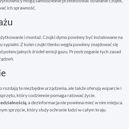
żytkownicy mogą samodzielnie przetestować działanie czujek,
wać ich sprawność.
tażu
 użytkowanie i montaż. Czujki dymu powinny być instalowane na
żu sypialni. Z kolei czujki tlenku węgla powinny znajdować się
d potencjalnych źródeł emisji gazu. Przestrzeganie tych zasad
ządzeń.
ie
 rozdają te niezbędne urządzenia, ale także oferują wsparcie i
o sprzętu, który codziennie pomaga ratować życie.
edzialnością
, a dezinformacja nie powinna mieć w nim miejsca.
m sprzęcie, który służy ochronie ludzi w całym kraju.