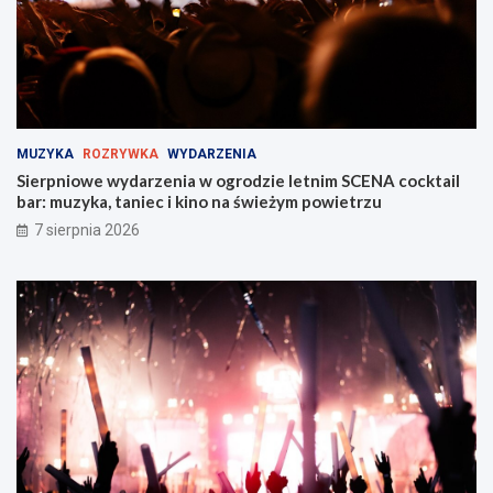
b
M
r
i
z
e
u
j
!
s
k
i
MUZYKA
ROZRYWKA
WYDARZENIA
e
Sierpniowe wydarzenia w ogrodzie letnim SCENA cocktail
j
bar: muzyka, taniec i kino na świeżym powietrzu
w
Z
7 sierpnia 2026
a
b
r
z
u