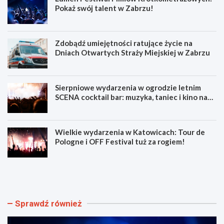
Pokaż swój talent w Zabrzu!
Zdobądź umiejętności ratujące życie na
Dniach Otwartych Straży Miejskiej w Zabrzu
Sierpniowe wydarzenia w ogrodzie letnim
SCENA cocktail bar: muzyka, taniec i kino na
świeżym powietrzu
Wielkie wydarzenia w Katowicach: Tour de
Pologne i OFF Festival tuż za rogiem!
L
Z
u
d
m
o
e
b
n
ą
Sprawdź również
F
d
e
ź
s
u