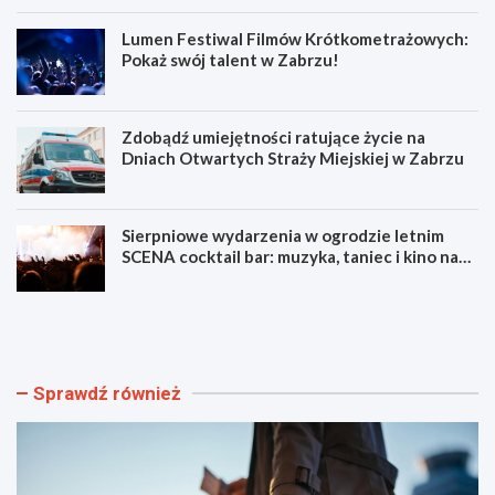
Lumen Festiwal Filmów Krótkometrażowych:
Pokaż swój talent w Zabrzu!
Zdobądź umiejętności ratujące życie na
Dniach Otwartych Straży Miejskiej w Zabrzu
Sierpniowe wydarzenia w ogrodzie letnim
SCENA cocktail bar: muzyka, taniec i kino na
świeżym powietrzu
S
L
z
u
y
m
b
e
k
n
Sprawdź również
i
F
i
e
b
s
e
t
z
i