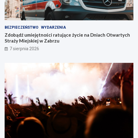
u
!
BEZPIECZEŃSTWO
WYDARZENIA
Zdobądź umiejętności ratujące życie na Dniach Otwartych
Straży Miejskiej w Zabrzu
7 sierpnia 2026