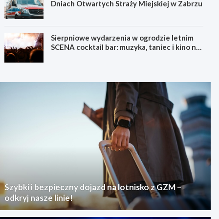
Dniach Otwartych Straży Miejskiej w Zabrzu
Sierpniowe wydarzenia w ogrodzie letnim
SCENA cocktail bar: muzyka, taniec i kino na
świeżym powietrzu
Szybki i bezpieczny dojazd na lotnisko z GZM –
odkryj nasze linie!