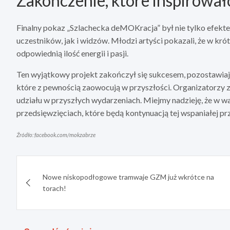
Zakończenie, które inspirował
Finalny pokaz „Szlachecka deMOKracja” był nie tylko efektem
uczestników, jak i widzów. Młodzi artyści pokazali, że w krót
odpowiednią ilość energii i pasji.
Ten wyjątkowy projekt zakończył się sukcesem, pozostawiaj
które z pewnością zaowocują w przyszłości. Organizatorzy z
udziału w przyszłych wydarzeniach. Miejmy nadzieję, że w 
przedsięwzięciach, które będą kontynuacją tej wspaniałej pr
Źródło: facebook.com/mokzabrze
Nawigacja
Nowe niskopodłogowe tramwaje GZM już wkrótce na
wpisu
torach!