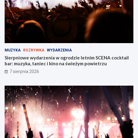
a
y
b
M
r
i
z
e
u
j
!
s
k
i
MUZYKA
ROZRYWKA
WYDARZENIA
e
Sierpniowe wydarzenia w ogrodzie letnim SCENA cocktail
j
bar: muzyka, taniec i kino na świeżym powietrzu
w
Z
7 sierpnia 2026
a
b
r
z
u