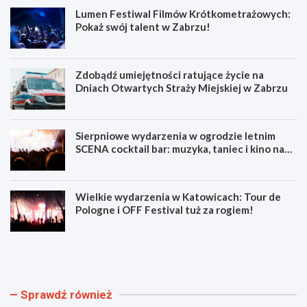
Lumen Festiwal Filmów Krótkometrażowych:
Pokaż swój talent w Zabrzu!
Zdobądź umiejętności ratujące życie na
Dniach Otwartych Straży Miejskiej w Zabrzu
Sierpniowe wydarzenia w ogrodzie letnim
SCENA cocktail bar: muzyka, taniec i kino na
świeżym powietrzu
Wielkie wydarzenia w Katowicach: Tour de
Pologne i OFF Festival tuż za rogiem!
L
Z
u
d
m
o
e
b
n
ą
Sprawdź również
F
d