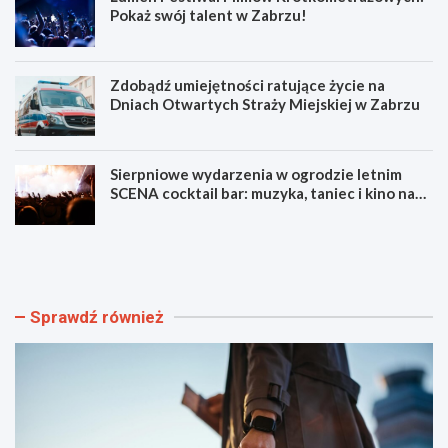
Pokaż swój talent w Zabrzu!
Zdobądź umiejętności ratujące życie na
Dniach Otwartych Straży Miejskiej w Zabrzu
Sierpniowe wydarzenia w ogrodzie letnim
SCENA cocktail bar: muzyka, taniec i kino na
świeżym powietrzu
S
L
z
u
y
m
b
e
k
n
Sprawdź również
i
F
i
e
b
s
e
t
z
i
p
w
i
a