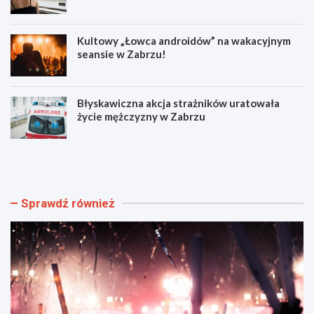
Kultowy „Łowca androidów” na wakacyjnym
seansie w Zabrzu!
Błyskawiczna akcja strażników uratowała
życie mężczyzny w Zabrzu
W
N
i
o
e
w
l
e
k
o
Sprawdź również
i
b
e
j
w
a
y
z
d
d
a
y
r
i
z
r
e
o