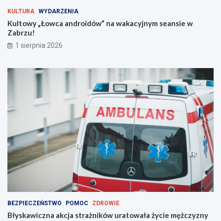
g
KULTURA
WYDARZENIA
i
Kultowy „Łowca androidów” na wakacyjnym seansie w
e
Zabrzu!
m
!
1 sierpnia 2026
BEZPIECZEŃSTWO
POMOC
ZDROWIE
Błyskawiczna akcja strażników uratowała życie mężczyzny