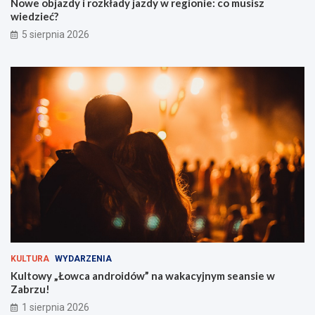
Nowe objazdy i rozkłady jazdy w regionie: co musisz
O
w
wiedzieć?
F
i
5 sierpnia 2026
F
e
F
d
e
z
s
i
t
e
i
ć
v
?
a
l
t
u
ż
z
a
r
o
g
KULTURA
WYDARZENIA
i
Kultowy „Łowca androidów” na wakacyjnym seansie w
e
Zabrzu!
m
!
1 sierpnia 2026