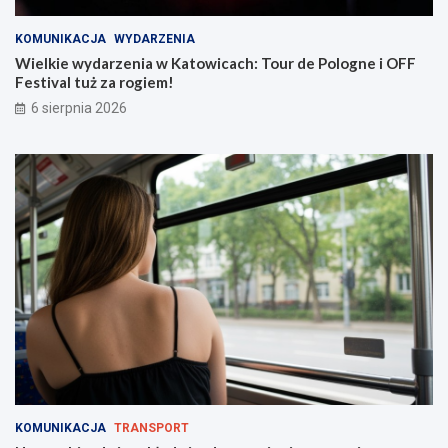
a
y
t
j
KOMUNIKACJA
WYDARZENIA
o
a
w
z
Wielkie wydarzenia w Katowicach: Tour de Pologne i OFF
i
d
Festival tuż za rogiem!
c
y
6 sierpnia 2026
a
w
c
r
h
e
:
g
T
i
o
o
u
n
r
i
d
e
e
:
P
c
o
o
l
m
o
u
g
s
n
i
e
s
KOMUNIKACJA
TRANSPORT
i
z