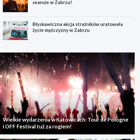
seansie w Zabrzu!
Błyskawiczna akcja strażników uratowała
życie mężczyzny w Zabrzu
Wielkie wydarzenia w Katowicach: Tour de Pologne
i OFF Festival tuż za rogiem!