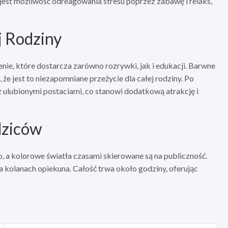
st możliwość odreagowania stresu poprzez zabawę i relaks,
j Rodziny
, które dostarcza zarówno rozrywki, jak i edukacji. Barwne
e jest to niezapomniane przeżycie dla całej rodziny. Po
z ulubionymi postaciami, co stanowi dodatkową atrakcję i
dziców
 a kolorowe światła czasami skierowane są na publiczność.
a kolanach opiekuna. Całość trwa około godziny, oferując