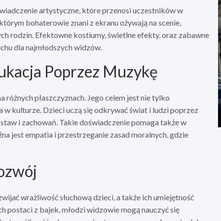
iadczenie artystyczne, które przenosi uczestników w
którym bohaterowie znani z ekranu ożywają na scenie,
łych rodzin. Efektowne kostiumy, świetlne efekty, oraz zabawne
iechu dla najmłodszych widzów.
ukacja Poprzez Muzykę
a różnych płaszczyznach. Jego celem jest nie tylko
w kulturze. Dzieci uczą się odkrywać świat i ludzi poprzez
ostaw i zachowań. Takie doświadczenie pomaga także w
na jest empatia i przestrzeganie zasad moralnych, gdzie
Rozwój
ijać wrażliwość słuchową dzieci, a także ich umiejętność
ch postaci z bajek, młodzi widzowie mogą nauczyć się