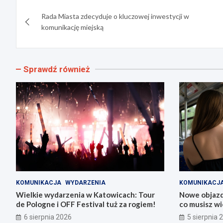
Nawigacja
Rada Miasta zdecyduje o kluczowej inwestycji w
wpisu
komunikację miejską
Sprawdź również
KOMUNIKACJA
WYDARZENIA
KOMUNIKACJ
Wielkie wydarzenia w Katowicach: Tour
Nowe objazdy
de Pologne i OFF Festival tuż za rogiem!
co musisz wi
6 sierpnia 2026
5 sierpnia 