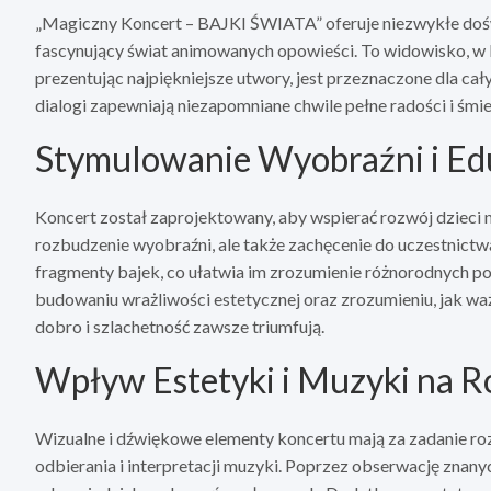
„Magiczny Koncert – BAJKI ŚWIATA” oferuje niezwykłe dośw
fascynujący świat animowanych opowieści. To widowisko, w 
prezentując najpiękniejsze utwory, jest przeznaczone dla ca
dialogi zapewniają niezapomniane chwile pełne radości i śm
Stymulowanie Wyobraźni i Ed
Koncert został zaprojektowany, aby wspierać rozwój dzieci n
rozbudzenie wyobraźni, ale także zachęcenie do uczestnictwa 
fragmenty bajek, co ułatwia im zrozumienie różnorodnych p
budowaniu wrażliwości estetycznej oraz zrozumieniu, jak waż
dobro i szlachetność zawsze triumfują.
Wpływ Estetyki i Muzyki na 
Wizualne i dźwiękowe elementy koncertu mają za zadanie rozw
odbierania i interpretacji muzyki. Poprzez obserwację znany