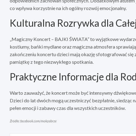
odpowiednich zachowań społecznych. Dodatkowym atutem je
co wpływa korzystnie na ich ogólny rozwój emocjonalny.
Kulturalna Rozrywka dla Całe
„Magiczny Koncert – BAJKI ŚWIATA” to wyjątkowe wydarzenie
kostiumy, bańki mydlane oraz magiczna atmosfera sprawiają, ż
zakończeniu koncertu dzieci mają okazję sfotografować się 
pamiątkę z tego niezwykłego spotkania.
Praktyczne Informacje dla Ro
Warto zauważyć, że koncert może być intensywny dźwiękowo,
Dzieci do lat dwóch mogą uczestniczyć bezpłatnie, siedząc n
pełen emocji i zabawy czas dla wszystkich uczestników.
Źródło: facebook.com/mokzabrze