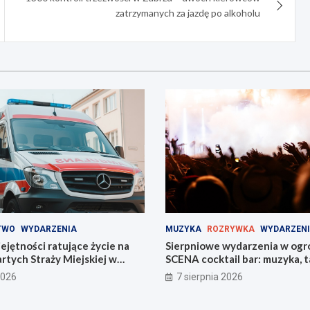
zatrzymanych za jazdę po alkoholu
TWO
WYDARZENIA
MUZYKA
ROZRYWKA
WYDARZEN
jętności ratujące życie na
Sierpniowe wydarzenia w ogr
tych Straży Miejskiej w
SCENA cocktail bar: muzyka, ta
na świeżym powietrzu
2026
7 sierpnia 2026