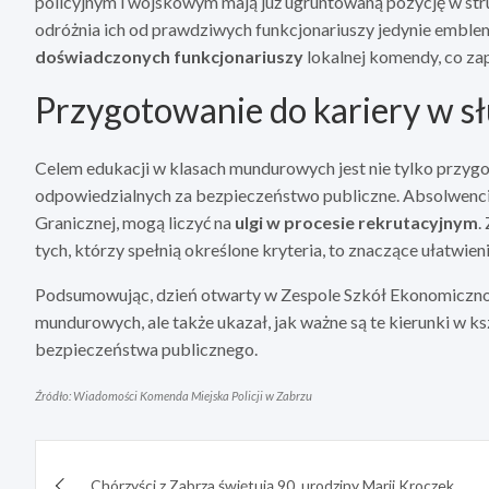
policyjnym i wojskowym mają już ugruntowaną pozycję w str
odróżnia ich od prawdziwych funkcjonariuszy jedynie emblem
doświadczonych funkcjonariuszy
lokalnej komendy, co za
Przygotowanie do kariery w 
Celem edukacji w klasach mundurowych jest nie tylko przygot
odpowiedzialnych za bezpieczeństwo publiczne. Absolwenci ty
Granicznej, mogą liczyć na
ulgi w procesie rekrutacyjnym
.
tych, którzy spełnią określone kryteria, to znaczące ułatwie
Podsumowując, dzień otwarty w Zespole Szkół Ekonomiczno
mundurowych, ale także ukazał, jak ważne są te kierunki w k
bezpieczeństwa publicznego.
Źródło: Wiadomości Komenda Miejska Policji w Zabrzu
Nawigacja
Chórzyści z Zabrza świętują 90. urodziny Marii Kroczek