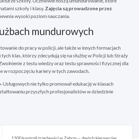
ukturze szkoły. Uczniowie noszą umundurowanie, które
atami szkoły i klasy.
Zajęcia są prowadzone przez
pewnia wysoki poziom nauczania.
służbach mundurowych
owanie do pracy w policji, ale także w innych formacjach
ch klas, którzy zdecydują się na służbę w Policji lub Straży
 Zwolnienie z testu wiedzy oraz testu sprawności fizycznej dla
nie w rozpoczęciu kariery w tych zawodach.
-Usługowych nie tylko promował edukację w klasach
ształtowaniu przyszłych profesjonalistów w dziedzinie
1300 kontroli trzeźwości w Zabrzu – dwóch kierowców