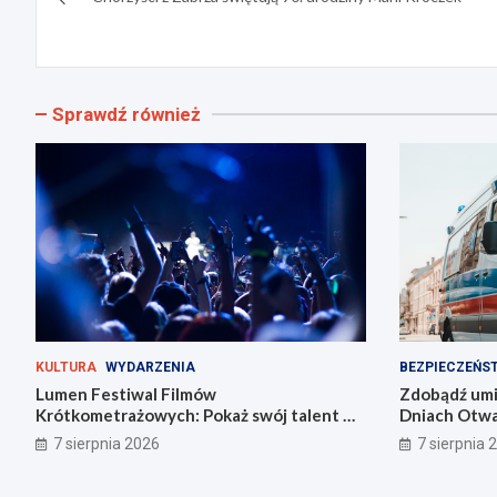
wpisu
Sprawdź również
KULTURA
WYDARZENIA
BEZPIECZEŃS
Lumen Festiwal Filmów
Zdobądź umie
Krótkometrażowych: Pokaż swój talent w
Dniach Otwar
Zabrzu!
Zabrzu
7 sierpnia 2026
7 sierpnia 