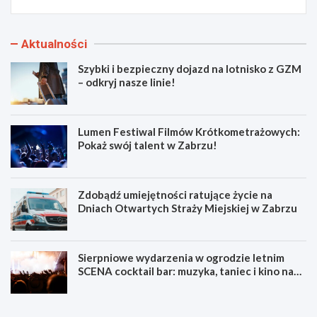
Aktualności
Szybki i bezpieczny dojazd na lotnisko z GZM
– odkryj nasze linie!
Lumen Festiwal Filmów Krótkometrażowych:
Pokaż swój talent w Zabrzu!
Zdobądź umiejętności ratujące życie na
Dniach Otwartych Straży Miejskiej w Zabrzu
Sierpniowe wydarzenia w ogrodzie letnim
SCENA cocktail bar: muzyka, taniec i kino na
świeżym powietrzu
S
L
z
u