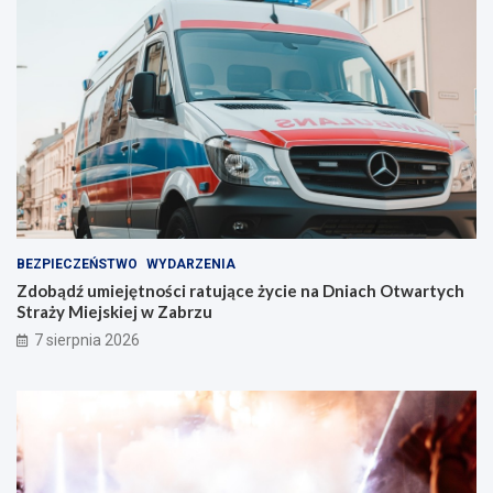
i
n
n
t
i
w
e
Z
!
a
b
r
z
u
!
BEZPIECZEŃSTWO
WYDARZENIA
Zdobądź umiejętności ratujące życie na Dniach Otwartych
Straży Miejskiej w Zabrzu
7 sierpnia 2026