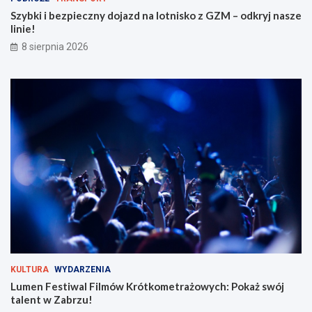
z
ó
d
t
Szybki i bezpieczny dojazd na lotnisko z GZM – odkryj nasze
n
k
linie!
a
o
8 sierpnia 2026
l
m
o
e
t
t
n
r
i
a
s
ż
k
o
o
w
z
y
G
c
Z
h
M
:
–
P
o
o
d
k
k
a
r
ż
KULTURA
WYDARZENIA
y
s
Lumen Festiwal Filmów Krótkometrażowych: Pokaż swój
j
w
talent w Zabrzu!
n
ó