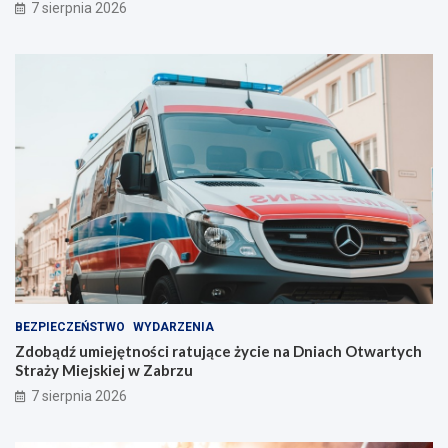
7 sierpnia 2026
a
j
s
t
z
a
e
l
l
e
i
n
n
t
i
w
e
Z
!
a
b
r
z
u
!
BEZPIECZEŃSTWO
WYDARZENIA
Zdobądź umiejętności ratujące życie na Dniach Otwartych
Straży Miejskiej w Zabrzu
7 sierpnia 2026