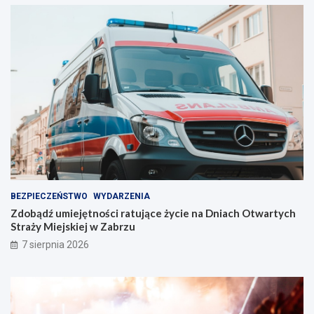
z
a
e
l
l
e
i
n
n
t
i
w
e
Z
!
a
b
r
z
u
!
BEZPIECZEŃSTWO
WYDARZENIA
Zdobądź umiejętności ratujące życie na Dniach Otwartych
Straży Miejskiej w Zabrzu
7 sierpnia 2026