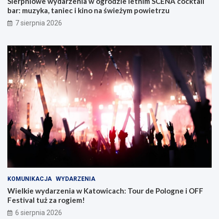
Sierpniowe wydarzenia w ogrodzie letnim SCENA cocktail
j
bar: muzyka, taniec i kino na świeżym powietrzu
w
Z
7 sierpnia 2026
a
b
r
z
u
KOMUNIKACJA
WYDARZENIA
Wielkie wydarzenia w Katowicach: Tour de Pologne i OFF
Festival tuż za rogiem!
6 sierpnia 2026