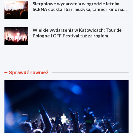
Sierpniowe wydarzenia w ogrodzie letnim
SCENA cocktail bar: muzyka, taniec i kino na
świeżym powietrzu
Wielkie wydarzenia w Katowicach: Tour de
Pologne i OFF Festival tuż za rogiem!
L
Z
u
d
m
o
e
b
n
ą
Sprawdź również
F
d
e
ź
s
u
t
m
i
i
w
e
a
j
l
ę
F
t
i
n
l
o