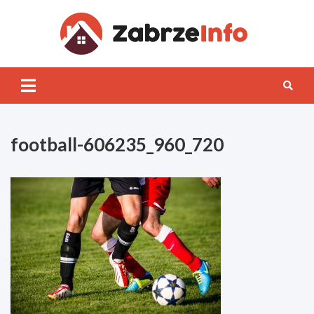
Skip
to
content
Zabrz
INFO
football-606235_960_720