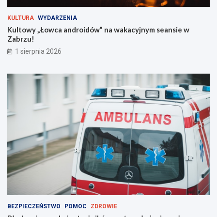
i
i
s
e
KULTURA
WYDARZENIA
z
w
Kultowy „Łowca androidów” na wakacyjnym seansie w
w
Z
Zabrzu!
i
a
1 sierpnia 2026
e
b
d
r
z
z
i
u
e
!
ć
?
BEZPIECZEŃSTWO
POMOC
ZDROWIE