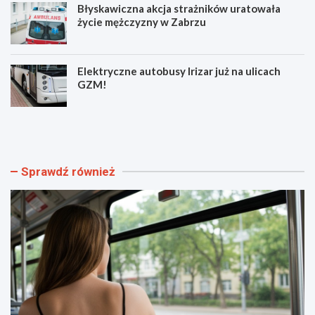
Błyskawiczna akcja strażników uratowała
życie mężczyzny w Zabrzu
Elektryczne autobusy Irizar już na ulicach
GZM!
N
K
o
u
w
l
e
t
o
o
Sprawdź również
b
w
j
y
a
„
z
Ł
d
o
y
w
i
c
r
a
o
a
z
n
k
d