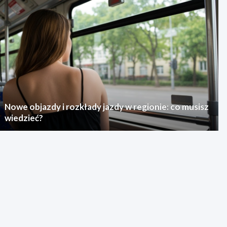
Nowe objazdy i rozkłady jazdy w regionie: co musisz
wiedzieć?