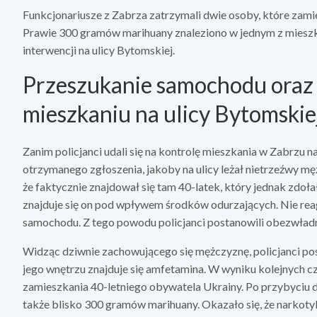
Funkcjonariusze z Zabrza zatrzymali dwie osoby, które zam
Prawie 300 gramów marihuany znaleziono w jednym z mieszkań
interwencji na ulicy Bytomskiej.
Przeszukanie samochodu oraz 
mieszkaniu na ulicy Bytomskie
Zanim policjanci udali się na kontrolę mieszkania w Zabrzu na
otrzymanego zgłoszenia, jakoby na ulicy leżał nietrzeźwy mę
że faktycznie znajdował się tam 40-latek, który jednak zdoła
znajduje się on pod wpływem środków odurzających. Nie rea
samochodu. Z tego powodu policjanci postanowili obezwład
Widząc dziwnie zachowującego się mężczyznę, policjanci po
jego wnętrzu znajduje się amfetamina. W wyniku kolejnych czy
zamieszkania 40-letniego obywatela Ukrainy. Po przybyciu d
także blisko 300 gramów marihuany. Okazało się, że narkotyk