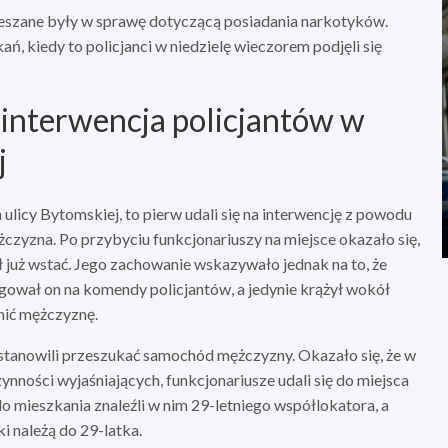
ieszane były w sprawę dotyczącą posiadania narkotyków.
, kiedy to policjanci w niedzielę wieczorem podjęli się
interwencja policjantów w
j
 ulicy Bytomskiej, to pierw udali się na interwencję z powodu
żczyzna. Po przybyciu funkcjonariuszy na miejsce okazało się,
ł już wstać. Jego zachowanie wskazywało jednak na to, że
gował on na komendy policjantów, a jedynie krążył wokół
nić mężczyznę.
stanowili przeszukać samochód mężczyzny. Okazało się, że w
nności wyjaśniających, funkcjonariusze udali się do miejsca
o mieszkania znaleźli w nim 29-letniego współlokatora, a
i należą do 29-latka.