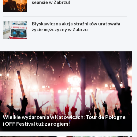
seansie w Zabrzu!
Błyskawiczna akcja strażników uratowała
życie mężczyzny w Zabrzu
Wielkie wydarzenia w Katowicach: Tour de Pologne
i OFF Festival tuż za rogiem!