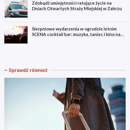
Zdobądź umiejętności ratujące życie na
Dniach Otwartych Straży Miejskiej w Zabrzu
Sierpniowe wydarzenia w ogrodzie letnim
SCENA cocktail bar: muzyka, taniec i kino na
świeżym powietrzu
S
L
z
u
y
m
b
e
k
n
Sprawdź również
i
F
i
e
b
s
e
t
z
i
p
w
i
a
e
l
c
F
z
i
n
l