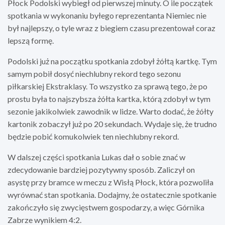
Płock Podolski wybiegł od pierwszej minuty. O ile początek
spotkania w wykonaniu byłego reprezentanta Niemiec nie
był najlepszy, o tyle wraz z biegiem czasu prezentował coraz
lepszą formę.
Podolski już na początku spotkania zdobył żółtą kartkę. Tym
samym pobił dosyć niechlubny rekord tego sezonu
piłkarskiej Ekstraklasy. To wszystko za sprawą tego, że po
prostu była to najszybsza żółta kartka, którą zdobył w tym
sezonie jakikolwiek zawodnik w lidze. Warto dodać, że żółty
kartonik zobaczył już po 20 sekundach. Wydaje się, że trudno
będzie pobić komukolwiek ten niechlubny rekord.
W dalszej części spotkania Lukas dał o sobie znać w
zdecydowanie bardziej pozytywny sposób. Zaliczył on
asystę przy bramce w meczu z Wisłą Płock, która pozwoliła
wyrównać stan spotkania. Dodajmy, że ostatecznie spotkanie
zakończyło się zwycięstwem gospodarzy, a więc Górnika
Zabrze wynikiem 4:2.