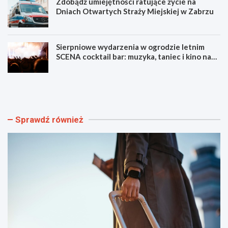
Zdobądź umiejętności ratujące życie na
Dniach Otwartych Straży Miejskiej w Zabrzu
Sierpniowe wydarzenia w ogrodzie letnim
SCENA cocktail bar: muzyka, taniec i kino na
świeżym powietrzu
S
L
z
u
y
m
b
e
k
n
Sprawdź również
i
F
i
e
b
s
e
t
z
i
p
w
i
a
e
l
c
F
z
i
n
l
y
m