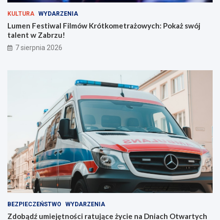
k
a
r
ż
KULTURA
WYDARZENIA
y
s
Lumen Festiwal Filmów Krótkometrażowych: Pokaż swój
j
w
talent w Zabrzu!
n
ó
7 sierpnia 2026
a
j
s
t
z
a
e
l
l
e
i
n
n
t
i
w
e
Z
!
a
b
r
z
u
!
BEZPIECZEŃSTWO
WYDARZENIA
Zdobądź umiejętności ratujące życie na Dniach Otwartych