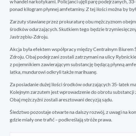
w handel narkotykami. Policjanci ujęli parę podejrzanych, 33-
ponad kilogram płynnej amfetaminy. Z tej ilości można by b
Zarzuty stawiane przez prokuraturę obu mężczyznom obejmu
środków odurzających. Skutkiem tego będzie trzymiesięczny a
Jastrzębiu-Zdroju.
Akcja była efektem współpracy między Centralnym Biurem Śle
Zdroju. Obaj podejrzani zostali zatrzymani na ulicy Rybnicki
z pojemnikiem zawierającym substancję będącą płynną amfe
latka, mundurowi odkryli także marihuanę.
Za posiadanie dużej ilości środków odurzających 35-latek m
Kolejnym zarzutem jest wprowadzenie do obrotu substancji za
Obaj mężczyźni zostali aresztowani decyzją sądu.
Śledztwo pozostaje otwarte na dalszy rozwój, z uwagi na ko
gdzie miały one trafić – podkreślają stróże prawa.