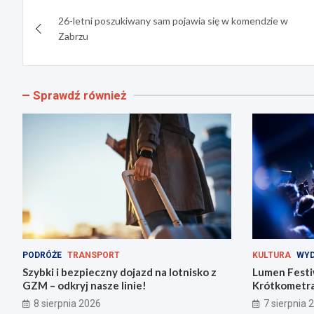
Nawigacja
26-letni poszukiwany sam pojawia się w komendzie w
wpisu
Zabrzu
Sprawdź również
PODRÓŻE
TRANSPORT
KULTURA
WYD
Szybki i bezpieczny dojazd na lotnisko z
Lumen Festi
GZM – odkryj nasze linie!
Krótkometra
Zabrzu!
8 sierpnia 2026
7 sierpnia 