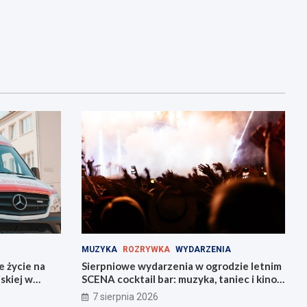
MUZYKA
ROZRYWKA
WYDARZENIA
e życie na
Sierpniowe wydarzenia w ogrodzie letnim
skiej w
SCENA cocktail bar: muzyka, taniec i kino
na świeżym powietrzu
7 sierpnia 2026