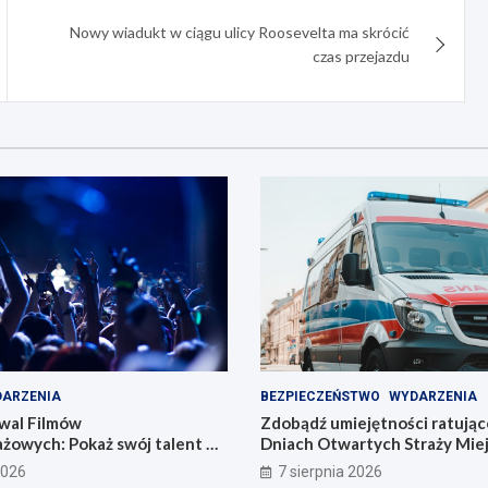
Nowy wiadukt w ciągu ulicy Roosevelta ma skrócić
czas przejazdu
ARZENIA
BEZPIECZEŃSTWO
WYDARZENIA
wal Filmów
Zdobądź umiejętności ratując
żowych: Pokaż swój talent w
Dniach Otwartych Straży Miej
Zabrzu
2026
7 sierpnia 2026