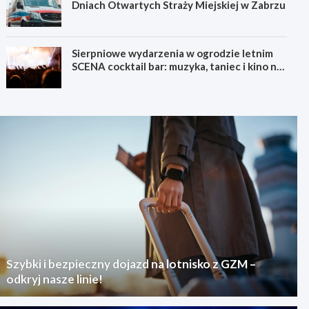
Dniach Otwartych Straży Miejskiej w Zabrzu
Sierpniowe wydarzenia w ogrodzie letnim
SCENA cocktail bar: muzyka, taniec i kino na
świeżym powietrzu
Szybki i bezpieczny dojazd na lotnisko z GZM –
odkryj nasze linie!