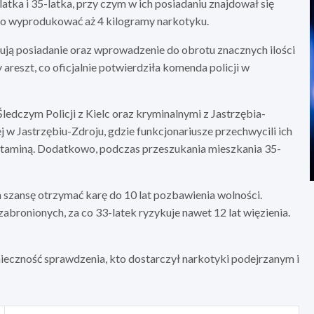
latka i 35-latka, przy czym w ich posiadaniu znajdował się
yło wyprodukować aż 4 kilogramy narkotyku.
ją posiadanie oraz wprowadzenie do obrotu znacznych ilości
reszt, co oficjalnie potwierdziła komenda policji w
dczym Policji z Kielc oraz kryminalnymi z Jastrzębia-
ej w Jastrzębiu-Zdroju, gdzie funkcjonariusze przechwycili ich
taminą. Dodatkowo, podczas przeszukania mieszkania 35-
a szansę otrzymać karę do 10 lat pozbawienia wolności.
bronionych, za co 33-latek ryzykuje nawet 12 lat więzienia.
nieczność sprawdzenia, kto dostarczył narkotyki podejrzanym i