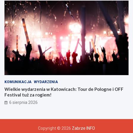
r
z
u
KOMUNIKACJA
WYDARZENIA
Wielkie wydarzenia w Katowicach: Tour de Pologne i OFF
Festival tuż za rogiem!
6 sierpnia 2026
Copyright © 2026
Zabrze INFO