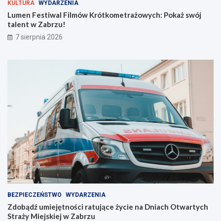
KULTURA
WYDARZENIA
ó
t
t
u
Lumen Festiwal Filmów Krótkometrażowych: Pokaż swój
k
j
talent w Zabrzu!
o
ą
7 sierpnia 2026
m
c
e
e
t
ż
r
y
a
c
ż
i
o
e
w
n
y
a
c
D
h
n
:
i
P
a
o
c
k
h
a
O
ż
t
BEZPIECZEŃSTWO
WYDARZENIA
s
w
Zdobądź umiejętności ratujące życie na Dniach Otwartych
w
a
Straży Miejskiej w Zabrzu
ó
r