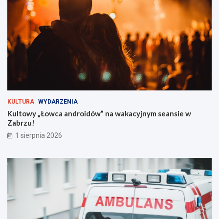
v
?
a
l
t
u
ż
z
a
r
o
g
KULTURA
WYDARZENIA
i
Kultowy „Łowca androidów” na wakacyjnym seansie w
e
Zabrzu!
m
!
1 sierpnia 2026