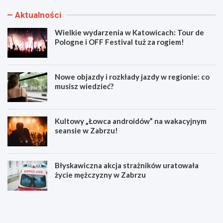
Aktualności
Wielkie wydarzenia w Katowicach: Tour de
Pologne i OFF Festival tuż za rogiem!
Nowe objazdy i rozkłady jazdy w regionie: co
musisz wiedzieć?
Kultowy „Łowca androidów” na wakacyjnym
seansie w Zabrzu!
Błyskawiczna akcja strażników uratowała
życie mężczyzny w Zabrzu
W
N
i
o
e
w
l
e