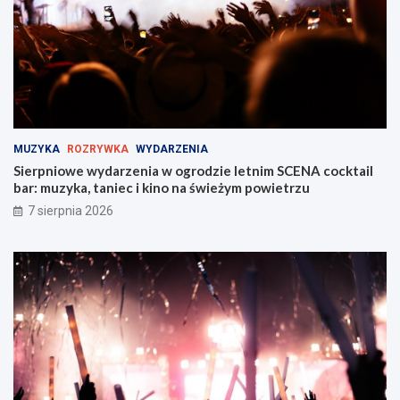
Z
ż
a
y
b
M
r
i
z
e
u
j
!
s
k
i
MUZYKA
ROZRYWKA
WYDARZENIA
e
Sierpniowe wydarzenia w ogrodzie letnim SCENA cocktail
j
bar: muzyka, taniec i kino na świeżym powietrzu
w
Z
7 sierpnia 2026
a
b
r
z
u