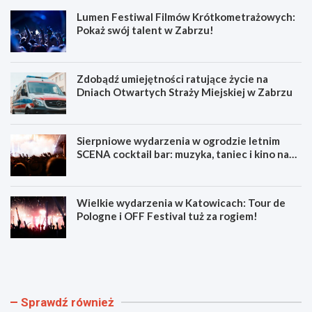
Lumen Festiwal Filmów Krótkometrażowych:
Pokaż swój talent w Zabrzu!
Zdobądź umiejętności ratujące życie na
Dniach Otwartych Straży Miejskiej w Zabrzu
Sierpniowe wydarzenia w ogrodzie letnim
SCENA cocktail bar: muzyka, taniec i kino na
świeżym powietrzu
Wielkie wydarzenia w Katowicach: Tour de
Pologne i OFF Festival tuż za rogiem!
L
Z
u
d
m
o
e
b
n
ą
Sprawdź również
F
d